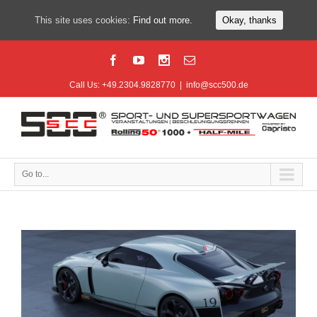
This site uses cookies:
Find out more.
Okay, thanks
Call Us: +49.2304.9828770
|
info@scc500.de
Go to...