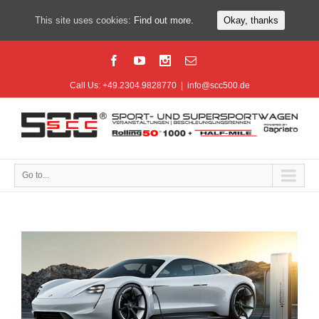
This site uses cookies:
Find out more.
Okay, thanks
Call Us: +49.2304.9828770
|
info@scc500.de
Go to...