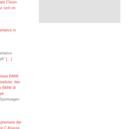
tti Chiron
t sich im
lative in
rlative
aft“
[…]
 neue BMW
oadster, das
e BMW i8
pé
 Sportwagen
tpremiere der
en C-Klasse