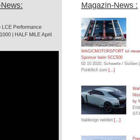
-News:
Magazin-News :
e LCE Performance
 1000 | HALF MILE April
MAGICMOTORSPORT ist neuer 
Sponsor beim SCC500
02.10.2020, Schwerte / Sizilien (
Pünktlich zum
[…]
Wah
Nis
by I
Ers
GT-
Italdesign werden
[…]
Pre