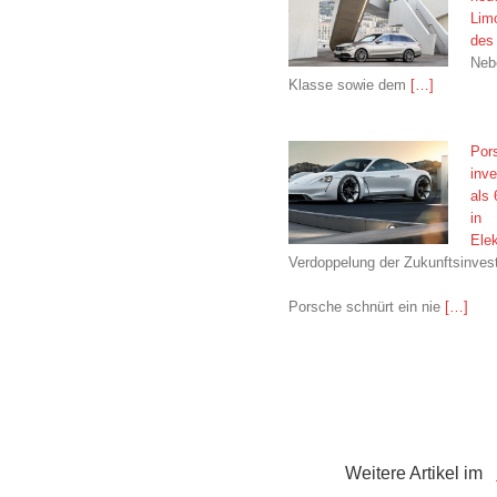
Lim
des
Neb
Klasse sowie dem
[…]
Por
inve
als 
in
Elek
Verdoppelung der Zukunftsinvest
Porsche schnürt ein nie
[…]
Weitere Artikel im