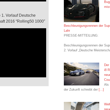
Buga
miss
 1. Vorlauf Deutsche
aft 2016 “Rolling50 1000″
Beschleunigungsrennen der Super
Lahr
PRESSE-MITTEILUNG:
Beschleunigungsrennen der Supe
2. Vorlauf „Deutsche Meistersch
Der
i8 R
neu
Cou
Als
der Zukunft schreibt der
[…]
Wel
neu