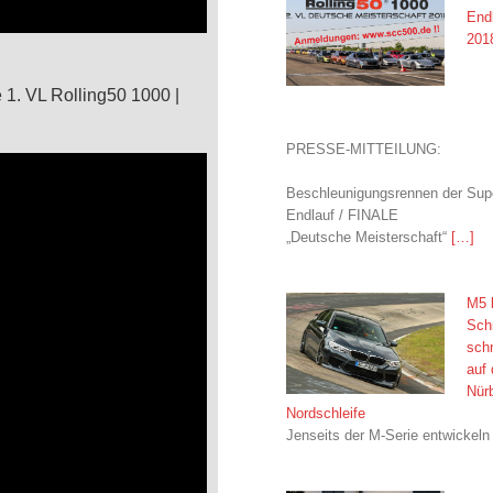
Endl
201
 1. VL Rolling50 1000 |
PRESSE-MITTEILUNG:
Beschleunigungsrennen der Supe
Endlauf / FINALE
„Deutsche Meisterschaft“
[…]
M5 
Schn
schn
auf 
Nürb
Nordschleife
Jenseits der M-Serie entwickeln 