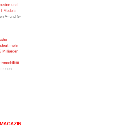
ousine und
 T-Modells
en A- und G-
sche
stiert mehr
6 Milliarden
tromobilität
itionen:
MAGAZIN