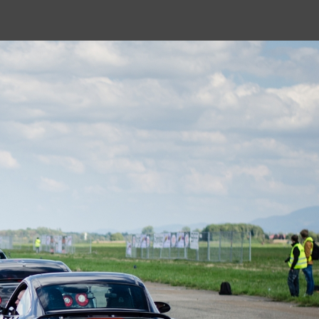
Call Us: +49.2304.9828770
|
info@scc500.de