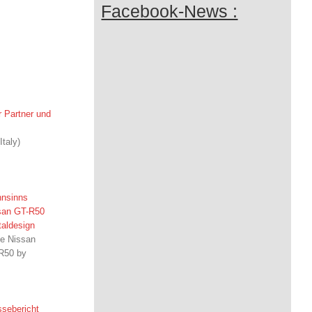
Facebook-News :
Partner und
Italy)
nsinns
san GT-R50
taldesign
te Nissan
R50 by
ssebericht