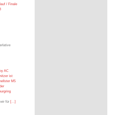
auf / Finale
8
rlative
by AC
itzer ist
ellster M5
der
urgring
wir für
[…]