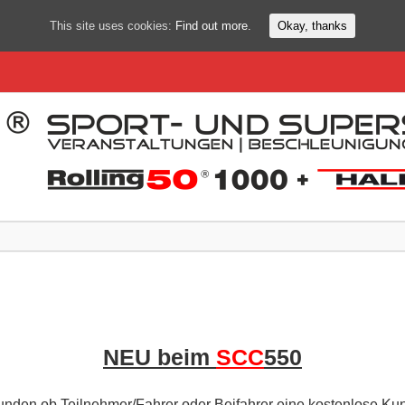
This site uses cookies:
Find out more.
Okay, thanks
NEU beim
SCC
550
Kunden ob Teilnehmer/Fahrer oder Beifahrer eine kostenlose Kun