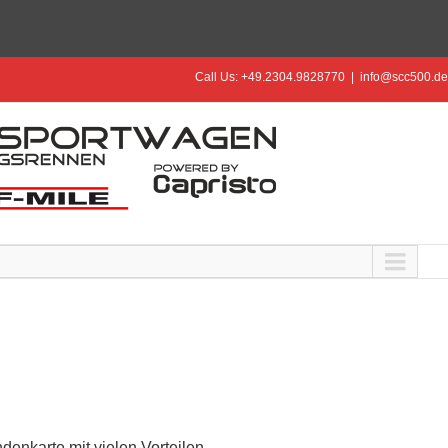
Call Us: +49.2304.9828770
|
info@scc500.de
denkarte mit vielen Vorteilen.